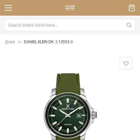
Дома
DANIEL KLEIN DK. 1.13553-3
Skip
to
the
end
of
the
images
gallery