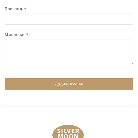
Преглед
Мислење
Дади мислење