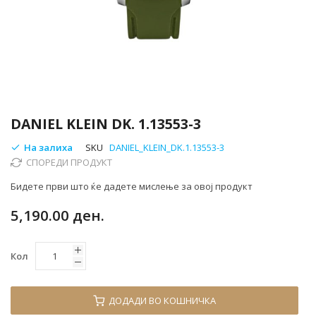
Skip
to
DANIEL KLEIN DK. 1.13553-3
the
beginning
На залиха
SKU
DANIEL_KLEIN_DK.1.13553-3
of
СПОРЕДИ ПРОДУКТ
the
Бидете први што ќе дадете мислење за овој продукт
images
gallery
5,190.00 ден.
Кол
ДОДАДИ ВО КОШНИЧКА