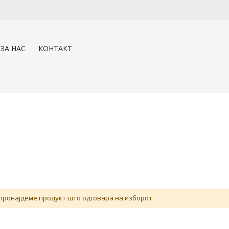
ЗА НАС
КОНТАКТ
пронајдеме продукт што одговара на изборот.