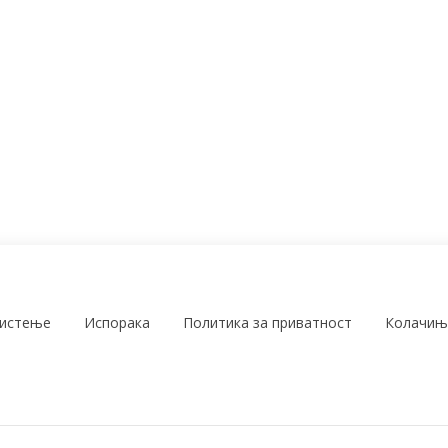
ристење
Испорака
Политика за приватност
Колачињ