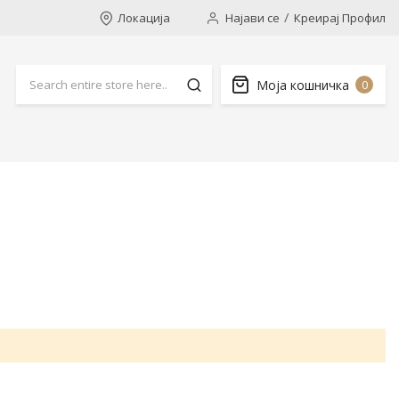
Локација
Најави се
Креирај Профил
Моја кошничка
0