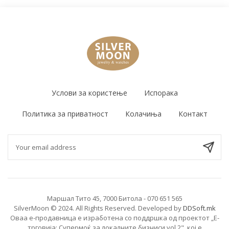
Услови за користење
Испорака
Политика за приватност
Колачиња
Контакт
Маршал Тито 45, 7000 Битола - 070 651 565
SilverMoon © 2024. All Rights Reserved. Developed by
DDSoft.mk
Оваа е-продавница е изработена со поддршка од проектот „Е-
трговија: Супермоќ за локалните бизниси vol.2", кој е