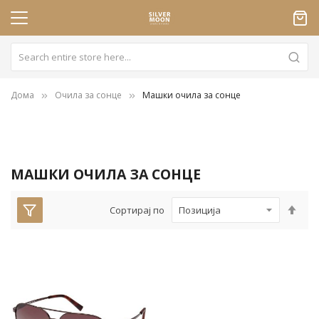
Дома
Очила за сонце
Машки очила за сонце
МАШКИ ОЧИЛА ЗА СОНЦЕ
Пос
Сортирај по
опа