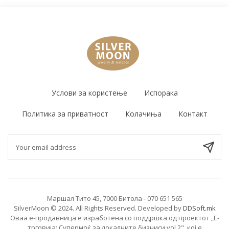
Услови за користење
Испорака
Политика за приватност
Колачиња
Контакт
Маршал Тито 45, 7000 Битола - 070 651 565
SilverMoon © 2024. All Rights Reserved. Developed by
DDSoft.mk
Оваа е-продавница е изработена со поддршка од проектот „Е-
трговија: Супермоќ за локалните бизниси vol.2", кој е