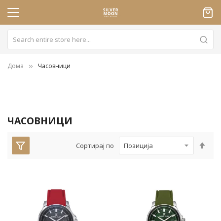
Дома
Часовници
ЧАСОВНИЦИ
Пос
Сортирај по
опа