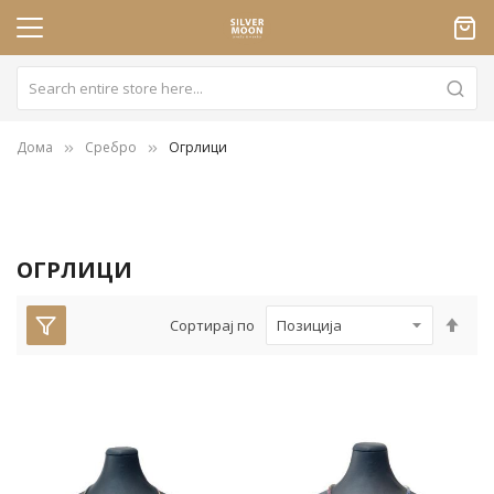
Дома
Сребро
Огрлици
ОГРЛИЦИ
Пос
Сортирај по
опа