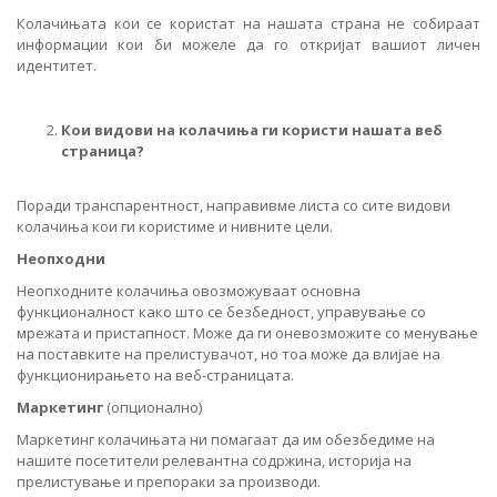
Колачињата кои се користат на нашата страна не собираат
информации кои би можеле да го откријат вашиот личен
идентитет.
Кои видови на колачиња ги користи нашата веб
страница?
Поради транспарентност, направивме листа со сите видови
колачиња кои ги користиме и нивните цели.
Неопходни
Неопходните колачиња овозможуваат основна
функционалност како што се безбедност, управување со
мрежата и пристапност. Може да ги оневозможите со менување
на поставките на прелистувачот, но тоа може да влијае на
функционирањето на веб-страницата.
Маркетинг
(опционално)
Маркетинг колачињата ни помагаат да им обезбедиме на
нашите посетители релевантна содржина, историја на
прелистување и препораки за производи.