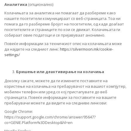
Аналитика
(опционално)
Колачињата за аналитика ни помагаат да разбереме како
нашите посетители комуницираат со веб-страницата. Тоа ни
помага да го разбереме бројот на посетители, од каде доаѓаат
посетителите и страниците по кои се движат. Колачињата ги
собираат овие податоци и се пријавуваат анонимно.
Повеќе информации за техничкиот опис на колачињата може
да најдете на следниот линк:
https://silvermoon.mk/cookie-
settings/
Бришење или деактивирање на колачиња
Доколку сакате, можете да ги измените поставките на
користење на колачиња на пребарувачот на вашиот компјутер,
мобилен телефон или уред со кој пристапувате до веб
страницата. Повеќе информации за поставките на вашите
пребарувачи можете да видите на следниве линкови:
Google Chrome:
https://support.google.com/chrome/answer/95647?
co=GENIE.Platform%3DDesktop&hl=en
Mozilla Firefox: