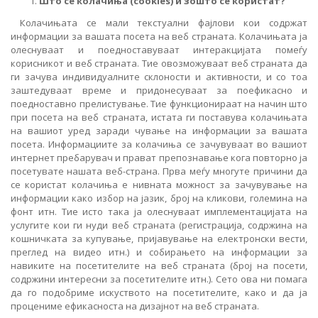
Што се колачиња (cookies) и зошто се користат?
Колачињата се мали текстуални фајлови кои содржат
информации за вашата посета на веб страната. Колачињата ја
олеснуваат и поедноставуваат интеракцијата помеѓу
корисникот и веб страната. Тие овозможуваат веб страната да
ги зачува индивидуалните склоности и активности, и со тоа
заштедуваат време и придонесуваат за поефикасно и
поедноставно прелистување. Тие функционираат на начин што
при посета на веб страната, истата ги поставува колачињата
на вашиот уред заради чување на информации за вашата
посета. Информациите за колачиња се зачувуваат во вашиот
интернет пребарувач и прават препознавање кога повторно ја
посетувате нашата веб-страна. Прва меѓу многуте причини да
се користат колачиња е нивната можност за зачувување на
информации како избор на јазик, број на кликови, големина на
фонт итн. Тие исто така ја олеснуваат имплементацијата на
услугите кои ги нуди веб страната (регистрација, содржина на
кошничката за купување, пријавување на електронски вести,
преглед на видео итн.) и собирањето на информации за
навиките на посетителите на веб страната (број на посети,
содржини интересни за посетителите итн.). Сето ова ни помага
да го подобриме искуството на посетителите, како и да ја
процениме ефикасноста на дизајнот на веб страната.