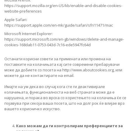
https://support.mozilla.org/en-US/kb/enable-and-disable-cookies-
website-preferences
Apple Safari:
https://support.apple.com/en-mk/guide/safari/sfri11471/mac
Microsoft Internet Explorer:
https://support.microsoft.com/en-gb/windows/delete-and-manage-
cookies-168dab11-0753-043d-7c16-ede5947fc64d
Останати корисни совети за примената или промена на
поставките на колачињата кај сите современи пребарувачи
може да добиете со посета на http://www.aboutcookies.org, или
можете да не контактирате на email.
Имајте на ум дека во случај кога сте ги деактивирале
колачињата, функционалноста на веб страната може да е
нарушена, и порака во врска со користењето на колачиња ќе се
појавува при секоја ваша посета, што на долг рок ќе влијае врз
вашето корисничко искуство.
Како можам да ги контролирам преференциите за