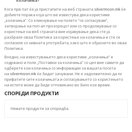
колачиња?
Кога прв пат ќе ја пристапите на веб страната
silvermoon.mk
ќе
добиете порака која што ве известува дека користиме
„колачиња”. Со кликнување на полето “се согласувам”,
затворање на поп-ап прозорецот или со продолжување со
користење на веб страната вие изјавување дека сте ја
разбрале оваа Политика за користење на колачиња и сте се
согласиле со нивната употребата, како што е објаснето во оваа
Политика.
Воедно, на известувањето дека користиме „колачиња” е
содржано и поле „Поставки за колачињa” со цел вие самите да
одберете кои колачиња со информации за вашата посета
на
silvermoon.mk
ќе бидат зачувани. Не е задолжително да ги
прифатите сите колачињата и согласувањето со користењето
на истите може да биде отповикано во било кое време.
СПОРЕДИ ПРОДУКТИ
Немате продукти за споредба.