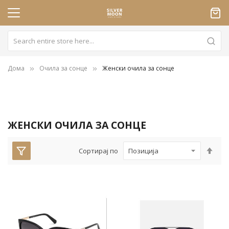
Дома
Очила за сонце
Женски очила за сонце
ЖЕНСКИ ОЧИЛА ЗА СОНЦЕ
Пос
Сортирај по
опа