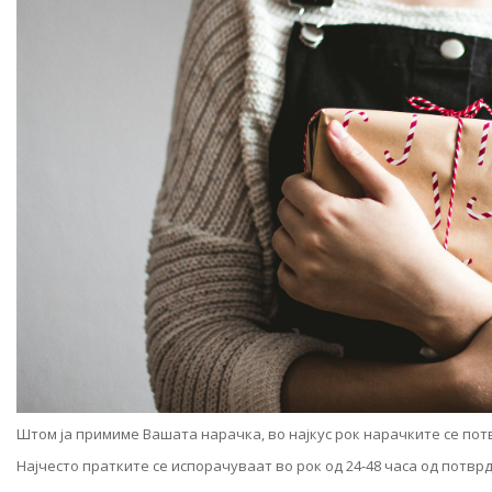
Штом ја примиме Вашата нарачка, во најкус рок нарачките се по
Најчесто пратките се испорачуваат во рок од 24-48 часа од потв